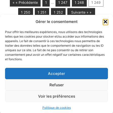
« « Précédente
1
…
1 247
1 248
1 249
1 250
1 251
1 252
Suivante » »
Gérer le consentement
Pour offrir les meilleures expériences, nous utilisons des technologies
telles que les cookies pour stocker et/ou accéder aux informations des
Partenaires :
appareils. Le fait de consentir à ces technologies nous permettra de
traiter des données telles que le comportement de navigation ou les ID
uniques sur ce site. Le fait de ne pas consentir ou de retirer son
LaMaisonDuDonut
consentement peut avoir un effet négatif sur certaines caractéristiques
et fonctions.
LaBelleBiere
MaisonBichon
ChezCezanne
Accepter
Refuser
Voir les préférences
Copyright © 2026 La Renverse | Propulsé par
Thème WordPress
Astra
Politique de cookies