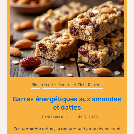
Blog
recette
Snacks et Plats Rapides
Barres énergétiques aux amandes
et dattes
Larenverse
–
juin 5, 2025
Sur le marché actuel, la recherche de snacks sains et