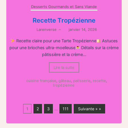
Desserts Gourmands et Sans Viande
Recette Tropézienne
Larenverse
–
janvier 14, 2026
Recette claire pour une Tarte Tropézienne
Astuces
pour une brioches ultra-moelleuse
Détails sur la crème
pâtissière et la crème...
Lire la suite
cuisine française
,
gâteau
,
patisserie
,
recette
,
tropézienne
1
2
3
…
111
Suivante » »