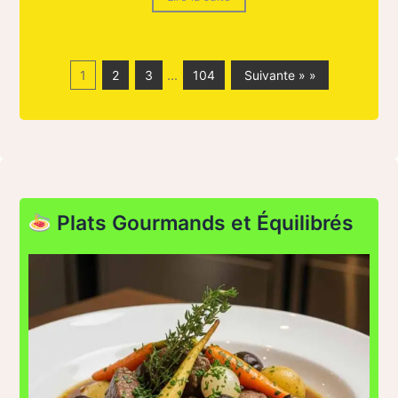
1
2
3
…
104
Suivante » »
Plats Gourmands et Équilibrés