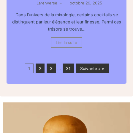
Larenverse
–
octobre 29, 2025
Dans l'univers de la mixologie, certains cocktails se
distinguent par leur élégance et leur finesse. Parmi ces
trésors se trouve...
Lire la suite
1
2
3
…
31
Suivante » »