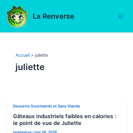
Aller
au
La Renverse
contenu
Main
Men
Accueil
juliette
juliette
Desserts Gourmands et Sans Viande
Gâteaux industriels faibles en calories :
le point de vue de Juliette
larenverse
/
mai 29, 2026