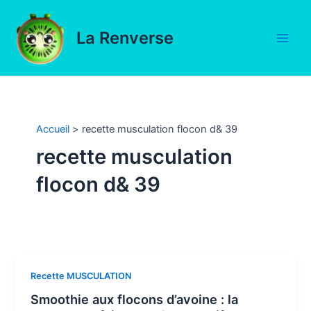
Aller
au
La Renverse
contenu
Main
Men
Accueil
recette musculation flocon d& 39
recette musculation
flocon d& 39
Recette MUSCULATION
Smoothie aux flocons d’avoine : la