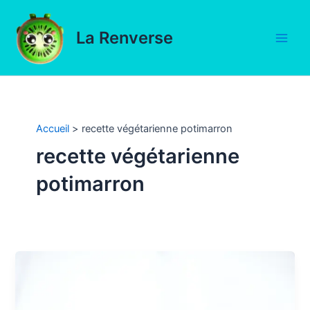
Aller
au
La Renverse
contenu
Main
Men
Accueil
recette végétarienne potimarron
recette végétarienne
potimarron