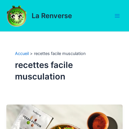
Aller
au
La Renverse
contenu
Main
Men
Accueil
recettes facile musculation
recettes facile
musculation