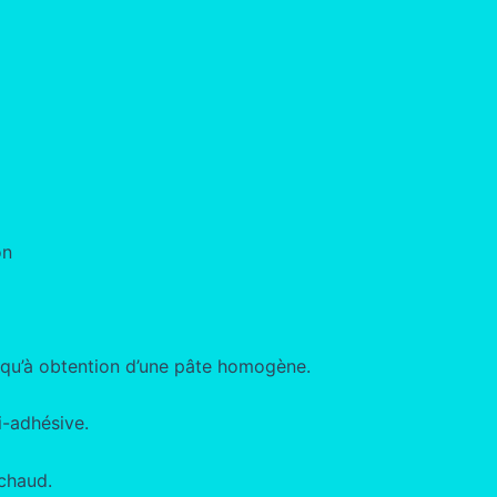
on
usqu’à obtention d’une pâte homogène.
i-adhésive.
 chaud.