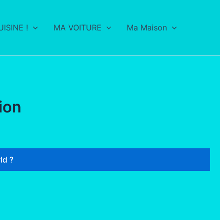
ISINE !
MA VOITURE
Ma Maison
ion
ld ?