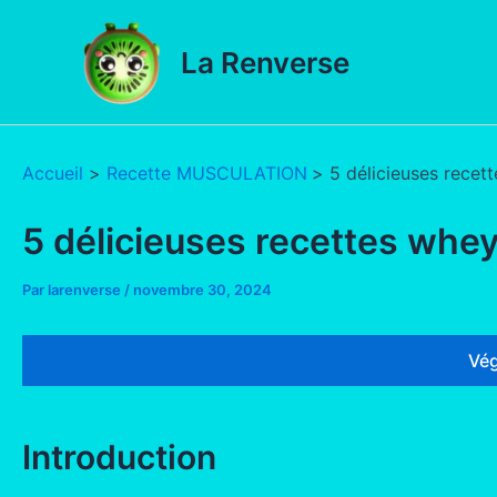
Aller
au
La Renverse
contenu
Accueil
Recette MUSCULATION
5 délicieuses recet
5 délicieuses recettes whe
Par
larenverse
/
novembre 30, 2024
Vég
Introduction