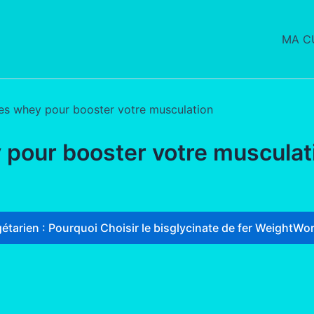
MA CU
tes whey pour booster votre musculation
y pour booster votre musculat
étarien : Pourquoi Choisir le bisglycinate de fer WeightWor