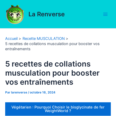
Aller
au
La Renverse
contenu
Main
Men
Accueil
Recette MUSCULATION
5 recettes de collations musculation pour booster vos
entraînements
5 recettes de collations
musculation pour booster
vos entraînements
Par
larenverse
/
octobre 16, 2024
Végétarien : Pourquoi Choisir le bisglycinate de fer
WeightWorld ?