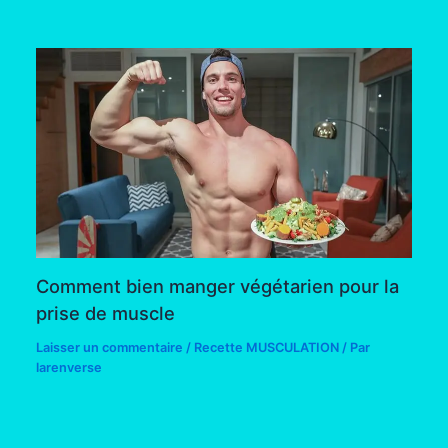
Comment bien manger végétarien pour la
prise de muscle
Laisser un commentaire
/
Recette MUSCULATION
/ Par
larenverse