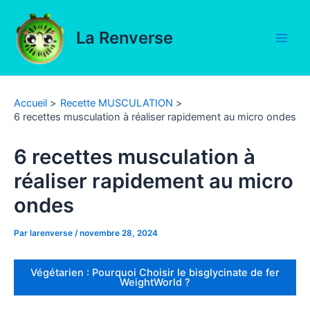
Aller
au
La Renverse
contenu
Main
Men
Accueil
Recette MUSCULATION
6 recettes musculation à réaliser rapidement au micro ondes
6 recettes musculation à
réaliser rapidement au micro
ondes
Par
larenverse
/
novembre 28, 2024
Végétarien : Pourquoi Choisir le bisglycinate de fer
WeightWorld ?