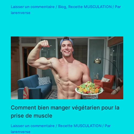
Laisser un commentaire
/
Blog
,
Recette MUSCULATION
/ Par
larenverse
Comment bien manger végétarien pour la
prise de muscle
Laisser un commentaire
/
Recette MUSCULATION
/ Par
larenverse