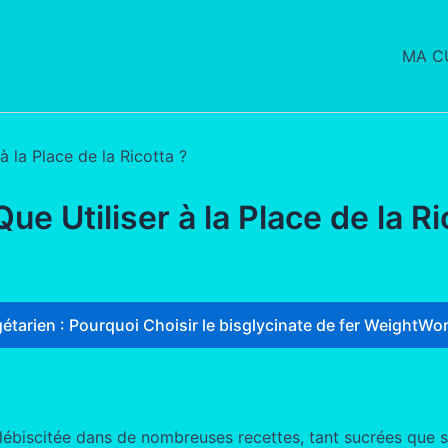
MA CU
à la Place de la Ricotta ?
e Utiliser à la Place de la Ri
étarien : Pourquoi Choisir le bisglycinate de fer WeightWor
lébiscitée dans de nombreuses recettes, tant sucrées que s