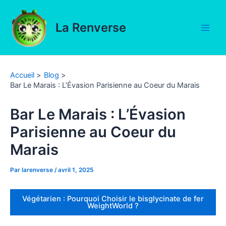
Aller
au
La Renverse
contenu
Main
Men
Accueil
Blog
Bar Le Marais : L’Évasion Parisienne au Coeur du Marais
Bar Le Marais : L’Évasion
Parisienne au Coeur du
Marais
Par
larenverse
/
avril 1, 2025
Végétarien : Pourquoi Choisir le bisglycinate de fer
WeightWorld ?