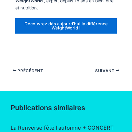
WeightWorld
, expert depuis 18 ans en bien-être
et nutrition.
Découvrez dès aujourd’hui la différence
WeightWorld !
PRÉCÉDENT
SUIVANT
Publications similaires
La Renverse fête l’automne + CONCERT