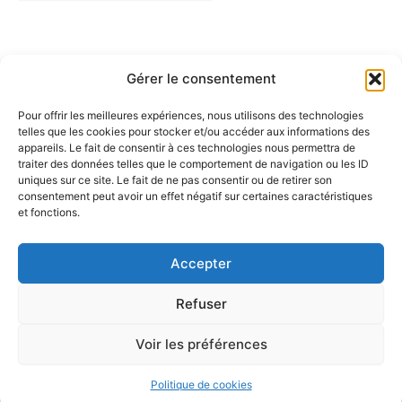
Gérer le consentement
Pour offrir les meilleures expériences, nous utilisons des technologies
telles que les cookies pour stocker et/ou accéder aux informations des
Partenaires :
appareils. Le fait de consentir à ces technologies nous permettra de
traiter des données telles que le comportement de navigation ou les ID
uniques sur ce site. Le fait de ne pas consentir ou de retirer son
LaMaisonDuDonut
consentement peut avoir un effet négatif sur certaines caractéristiques
et fonctions.
LaBelleBiere
MaisonBichon
ChezCezanne
Accepter
Refuser
Voir les préférences
Copyright © 2026 La Renverse | Propulsé par
Thème WordPress
Astra
Politique de cookies