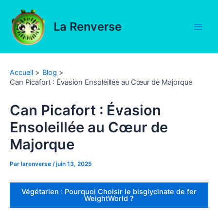
Aller
au
La Renverse
contenu
Main
Men
Accueil
Blog
Can Picafort : Évasion Ensoleillée au Cœur de Majorque
Can Picafort : Évasion
Ensoleillée au Cœur de
Majorque
Par
larenverse
/
juin 13, 2025
Végétarien : Pourquoi Choisir le bisglycinate de fer
WeightWorld ?