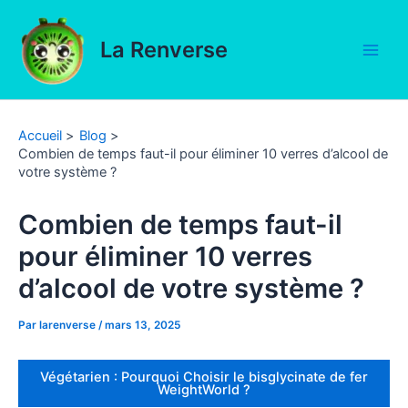
Aller
au
La Renverse
contenu
Main
Men
Accueil
Blog
Combien de temps faut-il pour éliminer 10 verres d’alcool de
votre système ?
Combien de temps faut-il
pour éliminer 10 verres
d’alcool de votre système ?
Par
larenverse
/
mars 13, 2025
Végétarien : Pourquoi Choisir le bisglycinate de fer
WeightWorld ?