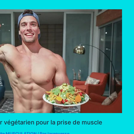
végétarien pour la prise de muscle
tte MUSCULATION
/ Par
larenverse