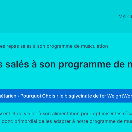
MA CU
s repas salés à son programme de musculation
 salés à son programme de 
étarien : Pourquoi Choisir le bisglycinate de fer WeightWor
ssentiel de veiller à son alimentation pour optimiser les ré
st donc primordial de les adapter à notre programme de musc