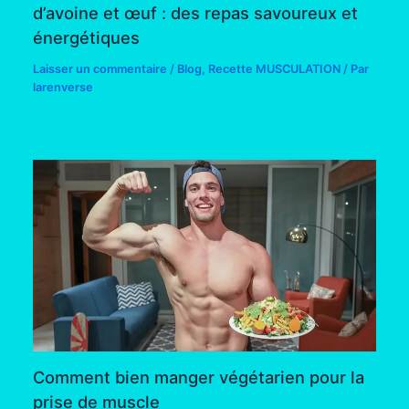
d’avoine et œuf : des repas savoureux et
énergétiques
Laisser un commentaire
/
Blog
,
Recette MUSCULATION
/ Par
larenverse
Comment bien manger végétarien pour la
prise de muscle