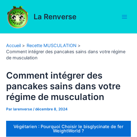
Aller
au
La Renverse
contenu
Main
Men
Accueil
Recette MUSCULATION
Comment intégrer des pancakes sains dans votre régime
de musculation
Comment intégrer des
pancakes sains dans votre
régime de musculation
Par
larenverse
/
décembre 8, 2024
Végétarien : Pourquoi Choisir le bisglycinate de fer
WeightWorld ?