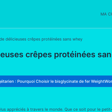
MA CU
e délicieuses crêpes protéinées sans whey
ieuses crêpes protéinées sa
étarien : Pourquoi Choisir le bisglycinate de fer WeightWor
lus appréciés à travers le monde. Que ce soit pour le peti