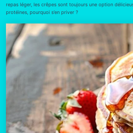
repas léger, les crêpes sont toujours une option délicieu
protéines, pourquoi s’en priver ?