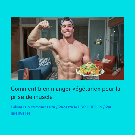
Comment bien manger végétarien pour la
prise de muscle
Laisser un commentaire
/
Recette MUSCULATION
/ Par
larenverse