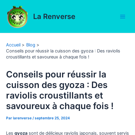
Aller
au
La Renverse
contenu
Main
Men
Accueil
Blog
Conseils pour réussir la cuisson des gyoza : Des raviolis
croustillants et savoureux à chaque fois !
Conseils pour réussir la
cuisson des gyoza : Des
raviolis croustillants et
savoureux à chaque fois !
Par
larenverse
/
septembre 25, 2024
Les
gyoza
sont de délicieux raviolis japonais, souvent servis