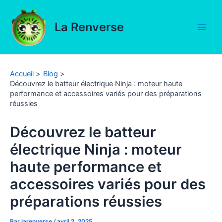
Aller
au
La Renverse
contenu
Main
Men
Accueil
Blog
Découvrez le batteur électrique Ninja : moteur haute
performance et accessoires variés pour des préparations
réussies
Découvrez le batteur
électrique Ninja : moteur
haute performance et
accessoires variés pour des
préparations réussies
Par
larenverse
/
avril 2, 2025