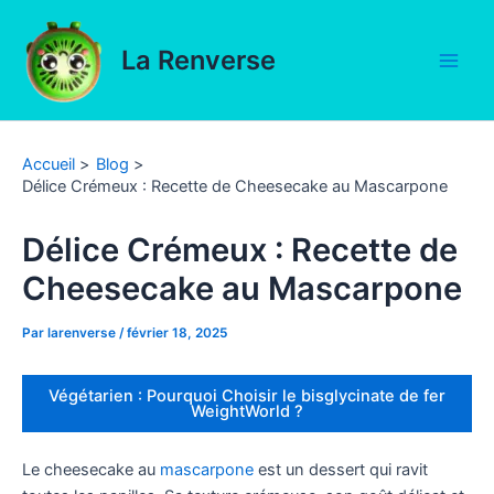
Aller
au
La Renverse
contenu
Main
Men
Accueil
Blog
Délice Crémeux : Recette de Cheesecake au Mascarpone
Délice Crémeux : Recette de
Cheesecake au Mascarpone
Par
larenverse
/
février 18, 2025
Végétarien : Pourquoi Choisir le bisglycinate de fer
WeightWorld ?
Le cheesecake au
mascarpone
est un dessert qui ravit