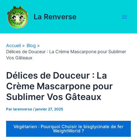
Aller
au
La Renverse
contenu
Main
Men
Accueil
Blog
Délices de Douceur : La Crème Mascarpone pour Sublimer
Vos Gâteaux
Délices de Douceur : La
Crème Mascarpone pour
Sublimer Vos Gâteaux
Par
larenverse
/
janvier 27, 2025
Végétarien : Pourquoi Choisir le bisglycinate de fer
WeightWorld ?