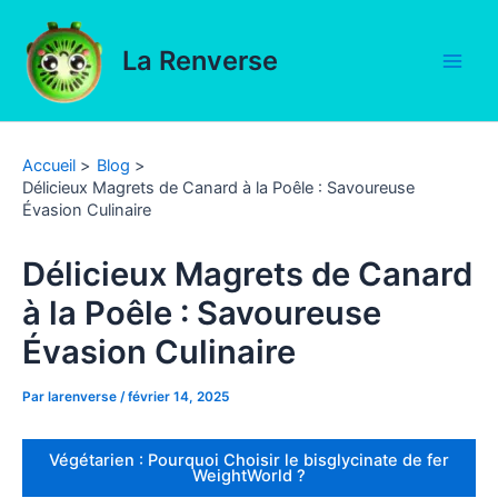
Aller
au
La Renverse
contenu
Main
Men
Accueil
Blog
Délicieux Magrets de Canard à la Poêle : Savoureuse
Évasion Culinaire
Délicieux Magrets de Canard
à la Poêle : Savoureuse
Évasion Culinaire
Par
larenverse
/
février 14, 2025
Végétarien : Pourquoi Choisir le bisglycinate de fer
WeightWorld ?