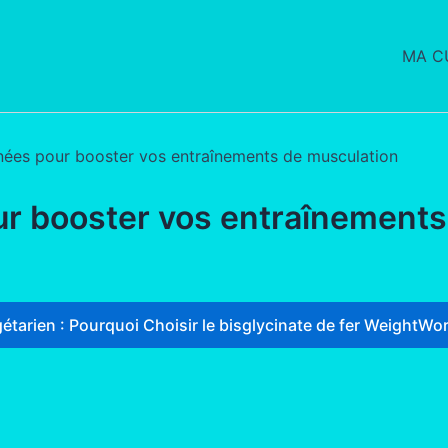
MA CU
inées pour booster vos entraînements de musculation
ur booster vos entraînements
étarien : Pourquoi Choisir le bisglycinate de fer WeightWor