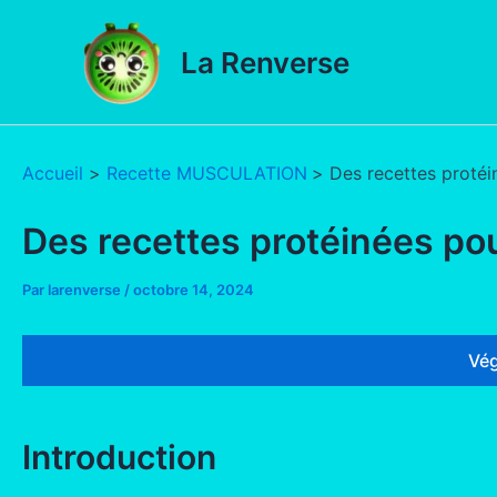
Aller
au
La Renverse
contenu
Accueil
Recette MUSCULATION
Des recettes proté
Des recettes protéinées po
Par
larenverse
/
octobre 14, 2024
Vég
Introduction