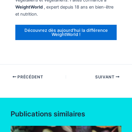
végétaliens et végétariens. Faites confiance à
WeightWorld
, expert depuis 18 ans en bien-être
et nutrition.
Découvrez dès aujourd’hui la différence
WeightWorld !
PRÉCÉDENT
SUIVANT
Publications similaires