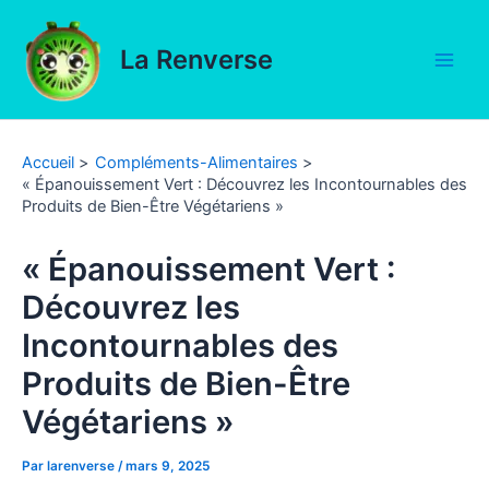
Aller
au
La Renverse
contenu
Main
Men
Accueil
Compléments-Alimentaires
« Épanouissement Vert : Découvrez les Incontournables des
Produits de Bien-Être Végétariens »
« Épanouissement Vert :
Découvrez les
Incontournables des
Produits de Bien-Être
Végétariens »
Par
larenverse
/
mars 9, 2025