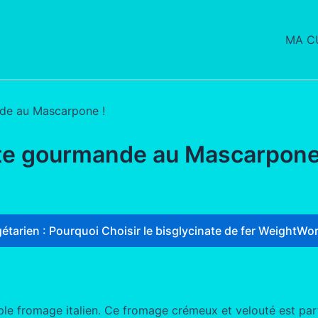
MA CU
nde au Mascarpone !
ette gourmande au Mascarpone
étarien : Pourquoi Choisir le bisglycinate de fer WeightWor
le fromage italien. Ce fromage crémeux et velouté est parf