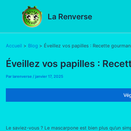
Aller
au
La Renverse
contenu
Accueil
Blog
Éveillez vos papilles : Recette gourma
Éveillez vos papilles : Rec
Par
larenverse
/
janvier 17, 2025
Vég
Le saviez-vous ? Le mascarpone est bien plus qu’un simp