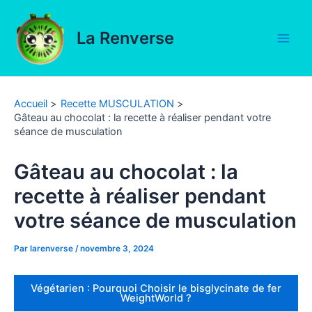
Aller
au
La Renverse
contenu
Main
Men
Accueil
Recette MUSCULATION
Gâteau au chocolat : la recette à réaliser pendant votre
séance de musculation
Gâteau au chocolat : la
recette à réaliser pendant
votre séance de musculation
Par
larenverse
/
novembre 3, 2024
Végétarien : Pourquoi Choisir le bisglycinate de fer
WeightWorld ?