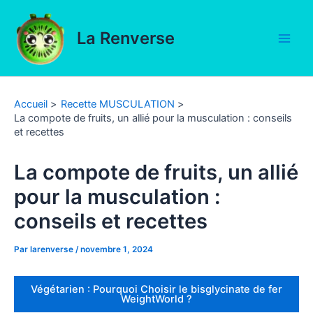
Aller
au
La Renverse
contenu
Main
Men
Accueil
Recette MUSCULATION
La compote de fruits, un allié pour la musculation : conseils
et recettes
La compote de fruits, un allié
pour la musculation :
conseils et recettes
Par
larenverse
/
novembre 1, 2024
Végétarien : Pourquoi Choisir le bisglycinate de fer
WeightWorld ?