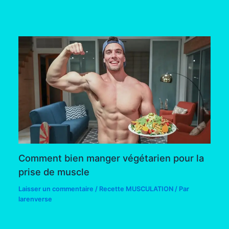
Comment bien manger végétarien pour la
prise de muscle
Laisser un commentaire
/
Recette MUSCULATION
/ Par
larenverse