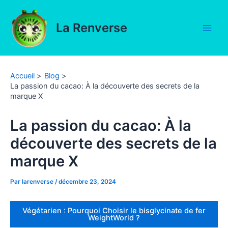
Aller
au
La Renverse
contenu
Main
Men
Accueil
Blog
La passion du cacao: À la découverte des secrets de la
marque X
La passion du cacao: À la
découverte des secrets de la
marque X
Par
larenverse
/
décembre 23, 2024
Végétarien : Pourquoi Choisir le bisglycinate de fer
WeightWorld ?