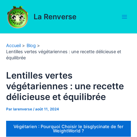
Aller
au
La Renverse
contenu
Main
Men
Accueil
Blog
Lentilles vertes végétariennes : une recette délicieuse et
équilibrée
Lentilles vertes
végétariennes : une recette
délicieuse et équilibrée
Par
larenverse
/
août 11, 2024
Végétarien : Pourquoi Choisir le bisglycinate de fer
WeightWorld ?