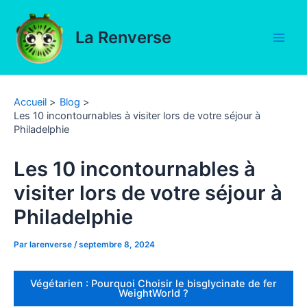
Aller
au
La Renverse
contenu
Main
Men
Accueil
Blog
Les 10 incontournables à visiter lors de votre séjour à
Philadelphie
Les 10 incontournables à
visiter lors de votre séjour à
Philadelphie
Par
larenverse
/
septembre 8, 2024
Végétarien : Pourquoi Choisir le bisglycinate de fer
WeightWorld ?