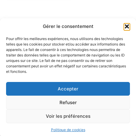
Gérer le consentement
Pour offrir les meilleures expériences, nous utilisons des technologies
telles que les cookies pour stocker et/ou accéder aux informations des
Partenaires :
appareils. Le fait de consentir à ces technologies nous permettra de
traiter des données telles que le comportement de navigation ou les ID
uniques sur ce site. Le fait de ne pas consentir ou de retirer son
LaMaisonDuDonut
consentement peut avoir un effet négatif sur certaines caractéristiques
et fonctions.
LaBelleBiere
MaisonBichon
ChezCezanne
Accepter
Refuser
Voir les préférences
Copyright © 2026 La Renverse | Propulsé par
Thème WordPress
Astra
Politique de cookies