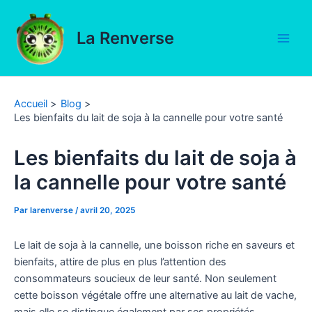
Aller
au
La Renverse
contenu
Main
Men
Accueil
Blog
Les bienfaits du lait de soja à la cannelle pour votre santé
Les bienfaits du lait de soja à
la cannelle pour votre santé
Par
larenverse
/
avril 20, 2025
Le lait de soja à la cannelle, une boisson riche en saveurs et
bienfaits, attire de plus en plus l’attention des
consommateurs soucieux de leur santé. Non seulement
cette boisson végétale offre une alternative au lait de vache,
mais elle se distingue également par ses propriétés