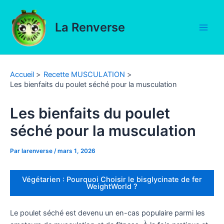
Aller
au
La Renverse
contenu
Main
Men
Accueil
Recette MUSCULATION
Les bienfaits du poulet séché pour la musculation
Les bienfaits du poulet
séché pour la musculation
Par
larenverse
/
mars 1, 2026
Végétarien : Pourquoi Choisir le bisglycinate de fer
WeightWorld ?
Le poulet séché est devenu un en-cas populaire parmi les