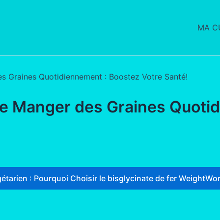
MA CU
es Graines Quotidiennement : Boostez Votre Santé!
de Manger des Graines Quoti
étarien : Pourquoi Choisir le bisglycinate de fer WeightWor