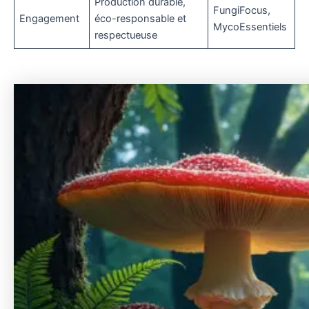
Production durable,
FungiFocus,
Engagement
éco-responsable et
MycoEssentiels
respectueuse