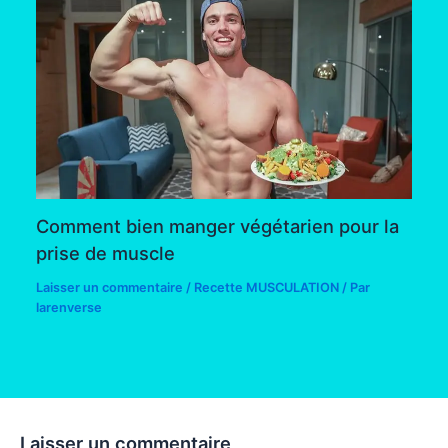
Comment bien manger végétarien pour la
prise de muscle
Laisser un commentaire
/
Recette MUSCULATION
/ Par
larenverse
Laisser un commentaire