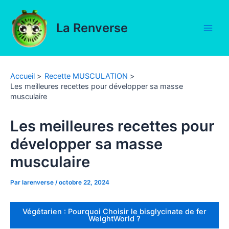
Aller
au
La Renverse
contenu
Main
Men
Accueil
Recette MUSCULATION
Les meilleures recettes pour développer sa masse
musculaire
Les meilleures recettes pour
développer sa masse
musculaire
Par
larenverse
/
octobre 22, 2024
Végétarien : Pourquoi Choisir le bisglycinate de fer
WeightWorld ?