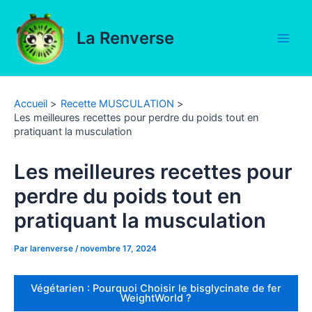
Aller
au
La Renverse
contenu
Main
Men
Accueil
Recette MUSCULATION
Les meilleures recettes pour perdre du poids tout en
pratiquant la musculation
Les meilleures recettes pour
perdre du poids tout en
pratiquant la musculation
Par
larenverse
/
novembre 17, 2024
Végétarien : Pourquoi Choisir le bisglycinate de fer
WeightWorld ?