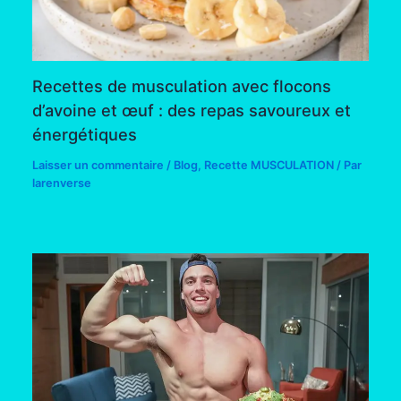
Recettes de musculation avec flocons
d’avoine et œuf : des repas savoureux et
énergétiques
Laisser un commentaire
/
Blog
,
Recette MUSCULATION
/ Par
larenverse