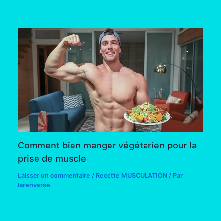
Comment bien manger végétarien pour la
prise de muscle
Laisser un commentaire
/
Recette MUSCULATION
/ Par
larenverse