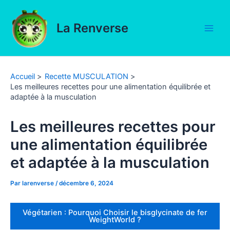
Aller
au
La Renverse
contenu
Main
Men
Accueil
Recette MUSCULATION
Les meilleures recettes pour une alimentation équilibrée et
adaptée à la musculation
Les meilleures recettes pour
une alimentation équilibrée
et adaptée à la musculation
Par
larenverse
/
décembre 6, 2024
Végétarien : Pourquoi Choisir le bisglycinate de fer
WeightWorld ?