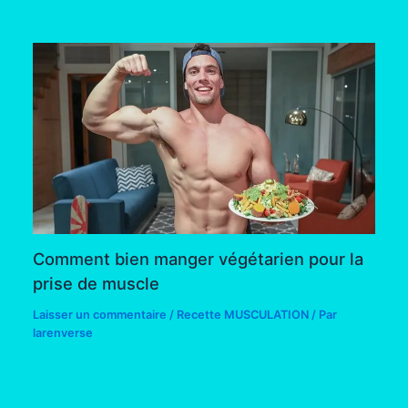
Comment bien manger végétarien pour la
prise de muscle
Laisser un commentaire
/
Recette MUSCULATION
/ Par
larenverse