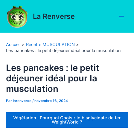
Aller
au
La Renverse
contenu
Main
Men
Accueil
Recette MUSCULATION
Les pancakes : le petit déjeuner idéal pour la musculation
Les pancakes : le petit
déjeuner idéal pour la
musculation
Par
larenverse
/
novembre 16, 2024
Végétarien : Pourquoi Choisir le bisglycinate de fer
WeightWorld ?