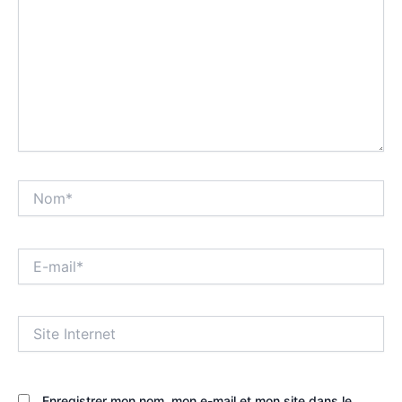
Nom*
E-
mail*
Site
Internet
Enregistrer mon nom, mon e-mail et mon site dans le