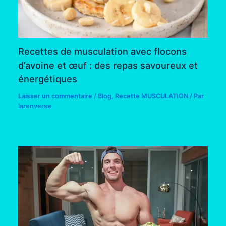
Recettes de musculation avec flocons
d’avoine et œuf : des repas savoureux et
énergétiques
Laisser un commentaire
/
Blog
,
Recette MUSCULATION
/ Par
larenverse