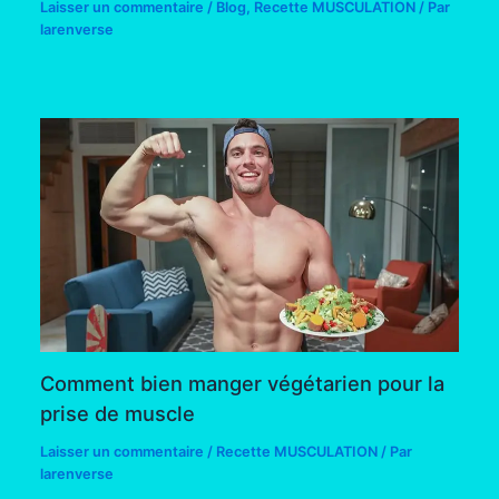
Laisser un commentaire
/
Blog
,
Recette MUSCULATION
/ Par
larenverse
Comment bien manger végétarien pour la
prise de muscle
Laisser un commentaire
/
Recette MUSCULATION
/ Par
larenverse