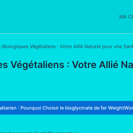
MA CU
Biologiques Végétaliens : Votre Allié Naturel pour une San
 Végétaliens : Votre Allié N
étarien : Pourquoi Choisir le bisglycinate de fer WeightWor