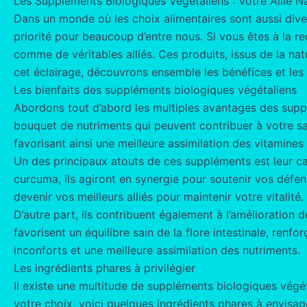
Les Suppléments Biologiques Végétaliens : Votre Allié N
Dans un monde où les choix alimentaires sont aussi diver
priorité pour beaucoup d’entre nous. Si vous êtes à la r
comme de véritables alliés. Ces produits, issus de la na
cet éclairage, découvrons ensemble les bénéfices et les
Les bienfaits des suppléments biologiques végétaliens
Abordons tout d’abord les multiples avantages des suppl
bouquet de nutriments qui peuvent contribuer à votre san
favorisant ainsi une meilleure assimilation des vitamines
Un des principaux atouts de ces suppléments est leur cap
curcuma, ils agiront en synergie pour soutenir vos défe
devenir vos meilleurs alliés pour maintenir votre vitalité.
D’autre part, ils contribuent également à l’amélioration
favorisent un équilibre sain de la flore intestinale, ren
inconforts et une meilleure assimilation des nutriments.
Les ingrédients phares à privilégier
Il existe une multitude de suppléments biologiques végé
votre choix, voici quelques ingrédients phares à envisag