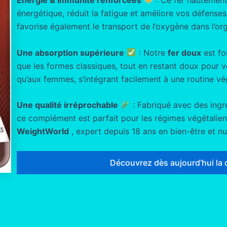
Énergie & Immunité renforcées
: Ce fer hautement
énergétique, réduit la fatigue et améliore vos défenses n
favorise également le transport de l’oxygène dans l’or
Une absorption supérieure
: Notre
fer doux
est fo
que les formes classiques, tout en restant doux pour 
qu’aux femmes, s’intégrant facilement à une routine vé
Une qualité irréprochable
: Fabriqué avec des ingré
ce complément est parfait pour les régimes végétaliens
WeightWorld
, expert depuis 18 ans en bien-être et nut
Découvrez dès aujourd’hui la 