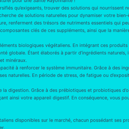
aturel pour une Santé Rayonnante !
sifiés qu’exigeants, trouver des solutions qui nourrissent 
echerche de solutions naturelles pour dynamiser votre bien
ture, renferment des trésors de nutriments essentiels qui pe
 composantes clés de ces suppléments, ainsi que la manière 
éments biologiques végétaliens. En intégrant ces produits 
té globale. Étant élaborés à partir d’ingrédients naturels,
 et minéraux.
acité à renforcer le système immunitaire. Grâce à des ingré
nses naturelles. En période de stress, de fatigue ou d’exp
 de la digestion. Grâce à des prébiotiques et probiotiques d
forçant ainsi votre appareil digestif. En conséquence, vous 
taliens disponibles sur le marché, chacun possédant ses pr
er.