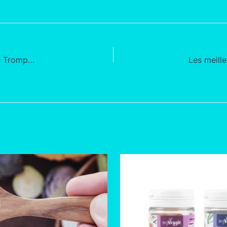
Les Délices Illusoires : Plongée dans l’Art de la Pâtisserie Trompe-l’Œil à Paris