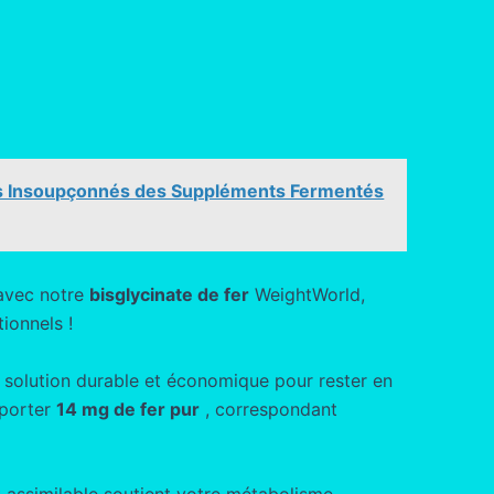
aits Insoupçonnés des Suppléments Fermentés
 avec notre
bisglycinate de fer
WeightWorld,
ionnels !
e solution durable et économique pour rester en
pporter
14 mg de fer pur
, correspondant