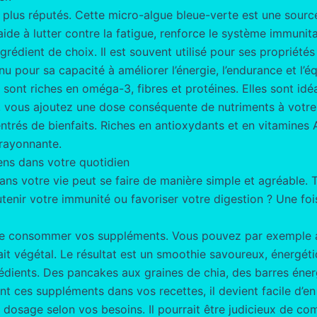
es plus réputés. Cette micro-algue bleue-verte est une sour
aide à lutter contre la fatigue, renforce le système immunitai
ngrédient de choix. Il est souvent utilisé pour ses proprié
u pour sa capacité à améliorer l’énergie, l’endurance et l’é
 sont riches en oméga-3, fibres et protéines. Elles sont idé
 vous ajoutez une dose conséquente de nutriments à votre 
entrés de bienfaits. Riches en antioxydants et en vitamines A
 rayonnante.
ens dans votre quotidien
ans votre vie peut se faire de manière simple et agréable
tenir votre immunité ou favoriser votre digestion ? Une fois
 de consommer vos suppléments. Vous pouvez par exemple ajo
ait végétal. Le résultat est un smoothie savoureux, énergéti
ngrédients. Des pancakes aux graines de chia, des barres é
rant ces suppléments dans vos recettes, il devient facile d’e
r le dosage selon vos besoins. Il pourrait être judicieux de