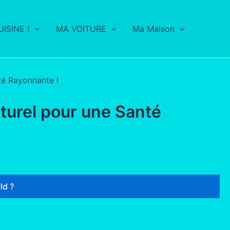
ISINE !
MA VOITURE
Ma Maison
té Rayonnante !
aturel pour une Santé
ld ?