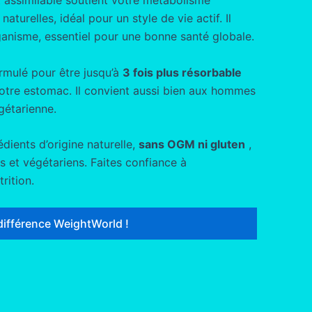
 assimilable soutient votre métabolisme
aturelles, idéal pour un style de vie actif. Il
ganisme, essentiel pour une bonne santé globale.
rmulé pour être jusqu’à
3 fois plus résorbable
votre estomac. Il convient aussi bien aux hommes
gétarienne.
dients d’origine naturelle,
sans OGM ni gluten
,
 et végétariens. Faites confiance à
rition.
différence WeightWorld !