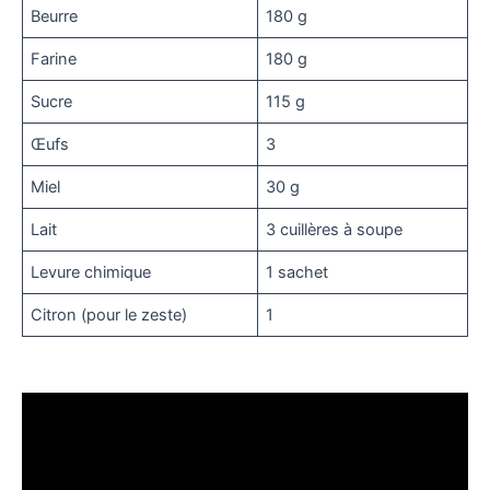
Beurre
180 g
Farine
180 g
Sucre
115 g
Œufs
3
Miel
30 g
Lait
3 cuillères à soupe
Levure chimique
1 sachet
Citron (pour le zeste)
1