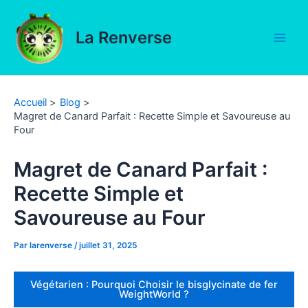
Aller
au
La Renverse
contenu
Main
Men
Accueil
Blog
Magret de Canard Parfait : Recette Simple et Savoureuse au
Four
Magret de Canard Parfait :
Recette Simple et
Savoureuse au Four
Par
larenverse
/
juillet 31, 2025
Végétarien : Pourquoi Choisir le bisglycinate de fer
WeightWorld ?