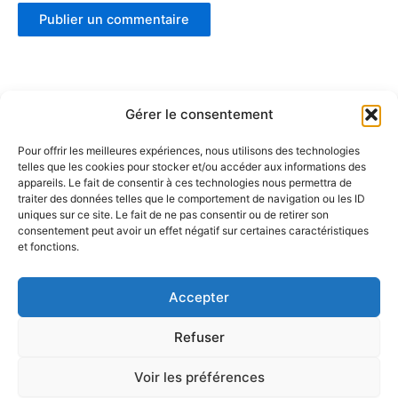
Gérer le consentement
Pour offrir les meilleures expériences, nous utilisons des technologies
telles que les cookies pour stocker et/ou accéder aux informations des
Partenaires :
appareils. Le fait de consentir à ces technologies nous permettra de
traiter des données telles que le comportement de navigation ou les ID
uniques sur ce site. Le fait de ne pas consentir ou de retirer son
LaMaisonDuDonut
consentement peut avoir un effet négatif sur certaines caractéristiques
et fonctions.
LaBelleBiere
MaisonBichon
ChezCezanne
Accepter
Refuser
Voir les préférences
Copyright © 2026 La Renverse | Propulsé par
Thème WordPress