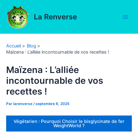
Aller
au
La Renverse
contenu
Main
Men
Accueil
Blog
Maïzena : L’alliée incontournable de vos recettes !
Maïzena : L’alliée
incontournable de vos
recettes !
Par
larenverse
/
septembre 6, 2025
Végétarien : Pourquoi Choisir le bisglycinate de fer
WeightWorld ?