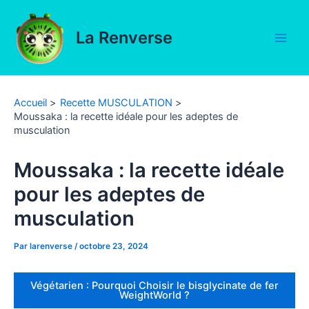
Aller
au
La Renverse
contenu
Main
Men
Accueil
Recette MUSCULATION
Moussaka : la recette idéale pour les adeptes de
musculation
Moussaka : la recette idéale
pour les adeptes de
musculation
Par
larenverse
/
octobre 23, 2024
Végétarien : Pourquoi Choisir le bisglycinate de fer
WeightWorld ?