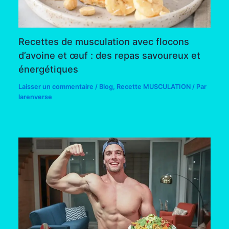
Recettes de musculation avec flocons
d’avoine et œuf : des repas savoureux et
énergétiques
Laisser un commentaire
/
Blog
,
Recette MUSCULATION
/ Par
larenverse