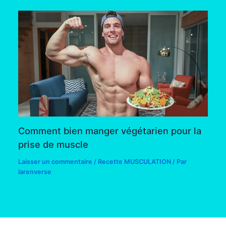
Comment bien manger végétarien pour la
prise de muscle
Laisser un commentaire
/
Recette MUSCULATION
/ Par
larenverse