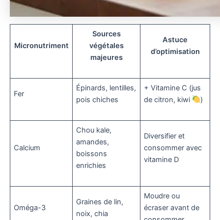
Sources
Astuce
Micronutriment
végétales
d’optimisation
majeures
Épinards, lentilles,
+ Vitamine C (jus
Fer
pois chiches
de citron, kiwi
)
Chou kale,
Diversifier et
amandes,
Calcium
consommer avec
boissons
vitamine D
enrichies
Moudre ou
Graines de lin,
Oméga-3
écraser avant de
noix, chia
consommer