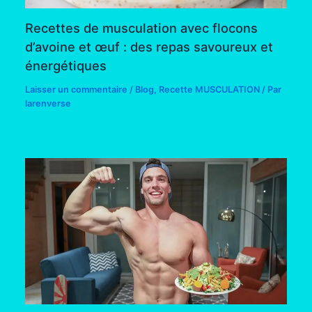
Recettes de musculation avec flocons
d’avoine et œuf : des repas savoureux et
énergétiques
Laisser un commentaire
/
Blog
,
Recette MUSCULATION
/ Par
larenverse