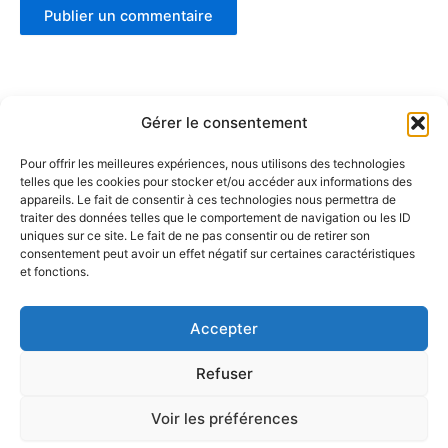
Gérer le consentement
Pour offrir les meilleures expériences, nous utilisons des technologies
telles que les cookies pour stocker et/ou accéder aux informations des
Partenaires :
appareils. Le fait de consentir à ces technologies nous permettra de
traiter des données telles que le comportement de navigation ou les ID
uniques sur ce site. Le fait de ne pas consentir ou de retirer son
LaMaisonDuDonut
consentement peut avoir un effet négatif sur certaines caractéristiques
et fonctions.
LaBelleBiere
MaisonBichon
ChezCezanne
Accepter
Refuser
Voir les préférences
Copyright © 2026 La Renverse | Propulsé par
Thème WordPress
Astra