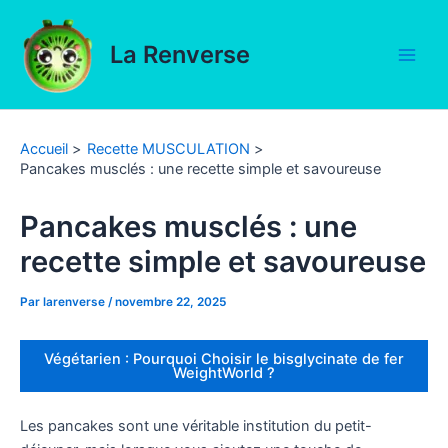
Aller
au
La Renverse
contenu
Main
Men
Accueil
Recette MUSCULATION
Pancakes musclés : une recette simple et savoureuse
Pancakes musclés : une
recette simple et savoureuse
Par
larenverse
/
novembre 22, 2025
Végétarien : Pourquoi Choisir le bisglycinate de fer
WeightWorld ?
Les pancakes sont une véritable institution du petit-